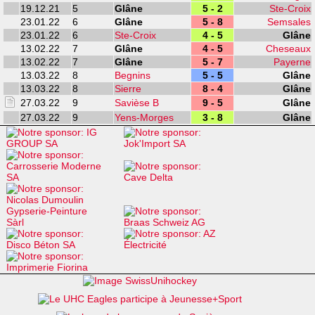
19.12.21
5
Glâne
5 - 2
Ste-Croix
23.01.22
6
Glâne
5 - 8
Semsales
23.01.22
6
Ste-Croix
4 - 5
Glâne
13.02.22
7
Glâne
4 - 5
Cheseaux
13.02.22
7
Glâne
5 - 7
Payerne
13.03.22
8
Begnins
5 - 5
Glâne
13.03.22
8
Sierre
8 - 4
Glâne
27.03.22
9
Savièse B
9 - 5
Glâne
27.03.22
9
Yens-Morges
3 - 8
Glâne