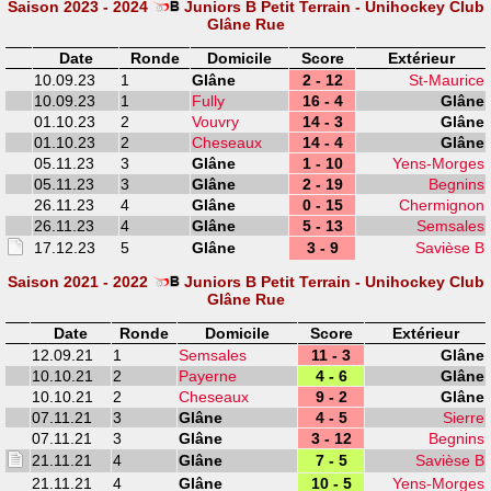
Saison 2023 - 2024
Juniors B Petit Terrain - Unihockey Club
Glâne Rue
Date
Ronde
Domicile
Score
Extérieur
10.09.23
1
Glâne
2 - 12
St-Maurice
10.09.23
1
Fully
16 - 4
Glâne
01.10.23
2
Vouvry
14 - 3
Glâne
01.10.23
2
Cheseaux
14 - 4
Glâne
05.11.23
3
Glâne
1 - 10
Yens-Morges
05.11.23
3
Glâne
2 - 19
Begnins
26.11.23
4
Glâne
0 - 15
Chermignon
26.11.23
4
Glâne
5 - 13
Semsales
17.12.23
5
Glâne
3 - 9
Savièse B
Saison 2021 - 2022
Juniors B Petit Terrain - Unihockey Club
Glâne Rue
Date
Ronde
Domicile
Score
Extérieur
12.09.21
1
Semsales
11 - 3
Glâne
10.10.21
2
Payerne
4 - 6
Glâne
10.10.21
2
Cheseaux
9 - 2
Glâne
07.11.21
3
Glâne
4 - 5
Sierre
07.11.21
3
Glâne
3 - 12
Begnins
21.11.21
4
Glâne
7 - 5
Savièse B
21.11.21
4
Glâne
10 - 5
Yens-Morges