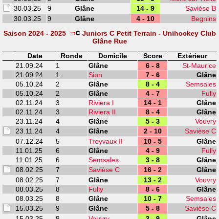
30.03.25
9
Glâne
14 - 9
Savièse B
30.03.25
9
Glâne
4 - 10
Begnins
Saison 2024 - 2025
Juniors C Petit Terrain - Unihockey Club
Glâne Rue
Date
Ronde
Domicile
Score
Extérieur
21.09.24
1
Glâne
6 - 8
St-Maurice
21.09.24
1
Sion
7 - 6
Glâne
05.10.24
2
Glâne
8 - 4
Semsales
05.10.24
2
Glâne
4 - 7
Fully
02.11.24
3
Riviera I
14 - 1
Glâne
02.11.24
3
Riviera II
8 - 4
Glâne
23.11.24
4
Glâne
5 - 3
Vouvry
23.11.24
4
Glâne
2 - 10
Savièse C
07.12.24
5
Treyvaux II
10 - 5
Glâne
11.01.25
6
Glâne
4 - 9
Fully
11.01.25
6
Semsales
3 - 8
Glâne
08.02.25
7
Savièse C
16 - 2
Glâne
08.02.25
7
Glâne
13 - 2
Vouvry
08.03.25
8
Fully
8 - 6
Glâne
08.03.25
8
Glâne
10 - 7
Semsales
15.03.25
9
Glâne
5 - 8
Savièse C
15.03.25
9
Vouvry
3 - 9
Glâne