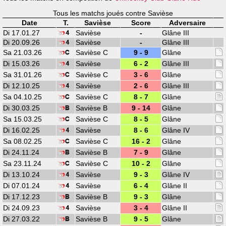
Tous les matchs joués contre Savièse
Date
T.
Savièse
Score
Adversaire
Di 17.01.27
Savièse
-
Glâne III
Di 20.09.26
Savièse
-
Glâne III
Sa 21.03.26
Savièse C
9 - 9
Glâne
Di 15.03.26
Savièse
6 - 2
Glâne III
Sa 31.01.26
Savièse C
3 - 6
Glâne
Di 12.10.25
Savièse
2 - 6
Glâne III
Sa 04.10.25
Savièse C
8 - 7
Glâne
Di 30.03.25
Savièse B
9 - 14
Glâne
Sa 15.03.25
Savièse C
8 - 5
Glâne
Di 16.02.25
Savièse
8 - 6
Glâne IV
Sa 08.02.25
Savièse C
16 - 2
Glâne
Di 24.11.24
Savièse B
7 - 9
Glâne
Sa 23.11.24
Savièse C
10 - 2
Glâne
Di 13.10.24
Savièse
9 - 3
Glâne IV
Di 07.01.24
Savièse
6 - 4
Glâne II
Di 17.12.23
Savièse B
9 - 3
Glâne
Di 24.09.23
Savièse
3 - 4
Glâne II
Di 27.03.22
Savièse B
9 - 5
Glâne