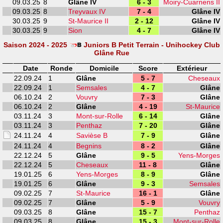
09.03.25
8
Glâne IV
6 - 3
Moiry-Cuarnens II
09.03.25
8
Treyvaux IV
7 - 4
Glâne IV
30.03.25
9
St-Maurice II
2 - 12
Glâne IV
30.03.25
9
Sion
4 - 7
Glâne IV
Saison 2024 - 2025
Juniors B Petit Terrain - Unihockey Club
Glâne Rue
Date
Ronde
Domicile
Score
Extérieur
22.09.24
1
Glâne
5 - 7
Cheseaux
22.09.24
1
Semsales
4 - 7
Glâne
06.10.24
2
Vouvry
7 - 3
Glâne
06.10.24
2
Glâne
4 - 19
St-Maurice
03.11.24
3
Mont-sur-Rolle
6 - 14
Glâne
03.11.24
3
Penthaz
7 - 20
Glâne
24.11.24
4
Savièse B
7 - 9
Glâne
24.11.24
4
Begnins
8 - 2
Glâne
22.12.24
5
Glâne
9 - 5
Yens-Morges
22.12.24
5
Cheseaux
11 - 8
Glâne
19.01.25
6
Yens-Morges
8 - 9
Glâne
19.01.25
6
Glâne
9 - 3
Semsales
09.02.25
7
St-Maurice
16 - 1
Glâne
09.02.25
7
Glâne
5 - 9
Vouvry
09.03.25
8
Glâne
15 - 7
Penthaz
09.03.25
8
Glâne
15 - 3
Mont-sur-Rolle