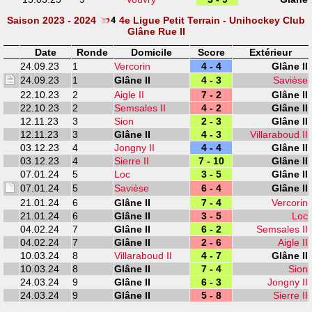
Saison 2023 - 2024
4e Ligue Petit Terrain - Unihockey Club
Glâne Rue II
Date
Ronde
Domicile
Score
Extérieur
24.09.23
1
Vercorin
4 - 4
Glâne II
24.09.23
1
Glâne II
4 - 3
Savièse
22.10.23
2
Aigle II
7 - 2
Glâne II
22.10.23
2
Semsales II
4 - 2
Glâne II
12.11.23
3
Sion
2 - 3
Glâne II
12.11.23
3
Glâne II
4 - 3
Villaraboud II
03.12.23
4
Jongny II
4 - 4
Glâne II
03.12.23
4
Sierre II
7 - 10
Glâne II
07.01.24
5
Loc
3 - 5
Glâne II
07.01.24
5
Savièse
6 - 4
Glâne II
21.01.24
6
Glâne II
7 - 4
Vercorin
21.01.24
6
Glâne II
3 - 5
Loc
04.02.24
7
Glâne II
6 - 2
Semsales II
04.02.24
7
Glâne II
2 - 6
Aigle II
10.03.24
8
Villaraboud II
4 - 7
Glâne II
10.03.24
8
Glâne II
7 - 4
Sion
24.03.24
9
Glâne II
6 - 3
Jongny II
24.03.24
9
Glâne II
5 - 8
Sierre II