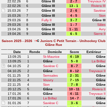
22.02.26
6
Glâne III
2 - 7
Treyvaux IV
22.02.26
6
Glâne III
13 - 1
Riviera III
15.03.26
7
Glâne III
2 - 6
Savièse
15.03.26
7
Glâne III
4 - 5
Sion
29.03.26
8
Fully II
3 - 7
Glâne III
29.03.26
8
Glâne III
1 - 7
Sâles
19.04.26
9
Glâne III
1 - 11
Avry
19.04.26
9
Glâne III
6 - 5
Sierre II
Saison 2025 - 2026
Juniors C Petit Terrain - Unihockey Club
Glâne Rue
Date
Ronde
Domicile
Score
Extérieur
13.09.25
1
St-Maurice
4 - 19
Glâne
13.09.25
1
Glâne
5 - 0
La Brillaz
04.10.25
2
Savièse C
8 - 7
Glâne
04.10.25
2
Glâne
8 - 12
Treyvaux II
01.11.25
3
Semsales
2 - 31
Glâne
22.11.25
4
Vouvry
7 - 15
Glâne
22.11.25
4
Sion
7 - 8
Glâne
20.12.25
5
Glâne
10 - 11
Riviera II
17.01.26
6
Glâne
4 - 11
Treyvaux II
17.01.26
6
La Brillaz
14 - 7
Glâne
31.01.26
7
Savièse C
3 - 6
Glâne