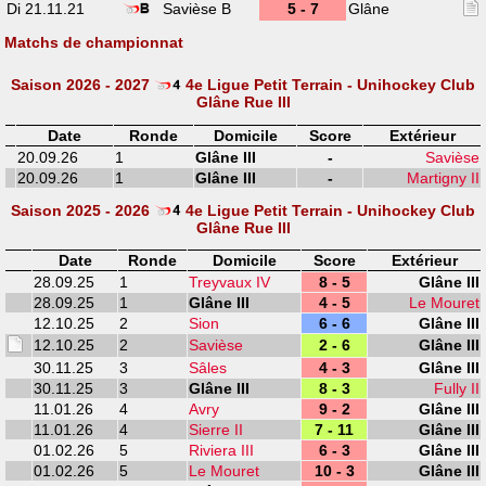
Di 21.11.21
Savièse B
5 - 7
Glâne
Matchs de championnat
Saison 2026 - 2027
4e Ligue Petit Terrain - Unihockey Club
Glâne Rue III
Date
Ronde
Domicile
Score
Extérieur
20.09.26
1
Glâne III
-
Savièse
20.09.26
1
Glâne III
-
Martigny II
Saison 2025 - 2026
4e Ligue Petit Terrain - Unihockey Club
Glâne Rue III
Date
Ronde
Domicile
Score
Extérieur
28.09.25
1
Treyvaux IV
8 - 5
Glâne III
28.09.25
1
Glâne III
4 - 5
Le Mouret
12.10.25
2
Sion
6 - 6
Glâne III
12.10.25
2
Savièse
2 - 6
Glâne III
30.11.25
3
Sâles
4 - 3
Glâne III
30.11.25
3
Glâne III
8 - 3
Fully II
11.01.26
4
Avry
9 - 2
Glâne III
11.01.26
4
Sierre II
7 - 11
Glâne III
01.02.26
5
Riviera III
6 - 3
Glâne III
01.02.26
5
Le Mouret
10 - 3
Glâne III