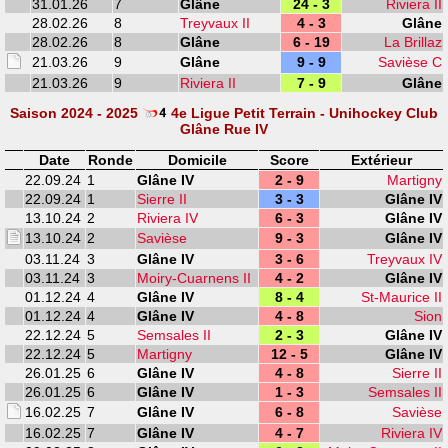
31.01.26
7
Glâne
24 - 3
Riviera II
28.02.26
8
Treyvaux II
4 - 3
Glâne
28.02.26
8
Glâne
6 - 19
La Brillaz
21.03.26
9
Glâne
9 - 9
Savièse C
21.03.26
9
Riviera II
7 - 9
Glâne
Saison 2024 - 2025
4e Ligue Petit Terrain - Unihockey Club
Glâne Rue IV
Date
Ronde
Domicile
Score
Extérieur
22.09.24
1
Glâne IV
2 - 9
Martigny
22.09.24
1
Sierre II
3 - 3
Glâne IV
13.10.24
2
Riviera IV
6 - 3
Glâne IV
13.10.24
2
Savièse
9 - 3
Glâne IV
03.11.24
3
Glâne IV
3 - 6
Treyvaux IV
03.11.24
3
Moiry-Cuarnens II
4 - 2
Glâne IV
01.12.24
4
Glâne IV
8 - 4
St-Maurice II
01.12.24
4
Glâne IV
4 - 8
Sion
22.12.24
5
Semsales II
2 - 3
Glâne IV
22.12.24
5
Martigny
12 - 5
Glâne IV
26.01.25
6
Glâne IV
4 - 8
Sierre II
26.01.25
6
Glâne IV
1 - 3
Semsales II
16.02.25
7
Glâne IV
6 - 8
Savièse
16.02.25
7
Glâne IV
4 - 7
Riviera IV