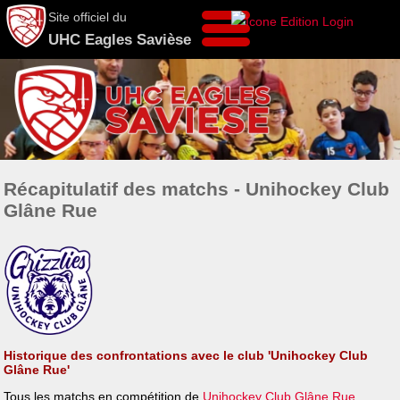
Site officiel du
UHC Eagles Savièse
Récapitulatif des matchs - Unihockey Club
Glâne Rue
Historique des confrontations avec le club 'Unihockey Club
Glâne Rue'
Tous les matchs en compétition de
Unihockey Club Glâne Rue