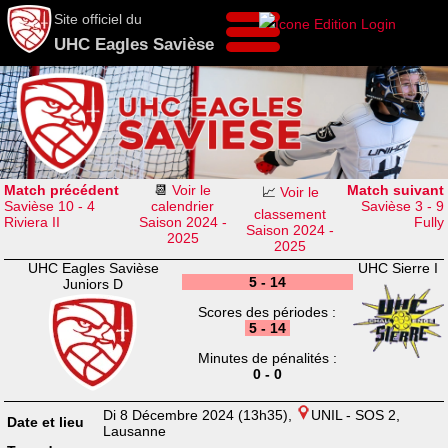
Site officiel du
UHC Eagles Savièse
Match précédent
📆
Voir le
Match suivant
📈
Voir le
Savièse 10 - 4
calendrier
Savièse 3 - 9
classement
Riviera II
Saison 2024 -
Fully
Saison 2024 -
2025
2025
UHC Eagles Savièse
UHC Sierre I
5 - 14
Juniors D
Scores des périodes :
5 - 14
Minutes de pénalités :
0 - 0
Di 8 Décembre 2024 (13h35),
UNIL - SOS 2,
Date et lieu
Lausanne