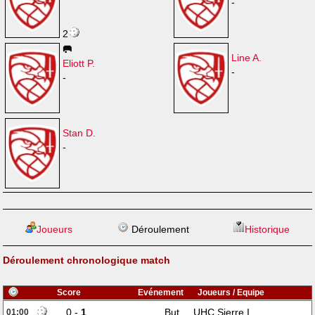
-
2
🥅
Line A.
Eliott P.
-
-
Stan D.
-
Joueurs
Déroulement
Historique
Déroulement chronologique match
Score
Evénement
Joueurs / Equipe
0 -
1
But
UHC Sierre I
01:00