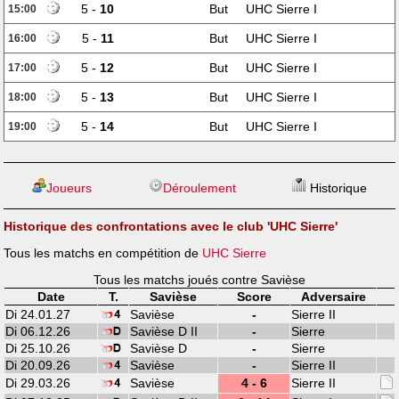
5 -
10
But
UHC Sierre I
15:00
5 -
11
But
UHC Sierre I
16:00
5 -
12
But
UHC Sierre I
17:00
5 -
13
But
UHC Sierre I
18:00
5 -
14
But
UHC Sierre I
19:00
Joueurs
Déroulement
Historique
Historique des confrontations avec le club 'UHC Sierre'
Tous les matchs en compétition de
UHC Sierre
Tous les matchs joués contre Savièse
Date
T.
Savièse
Score
Adversaire
Di 24.01.27
Savièse
-
Sierre II
Di 06.12.26
Savièse D II
-
Sierre
Di 25.10.26
Savièse D
-
Sierre
Di 20.09.26
Savièse
-
Sierre II
Di 29.03.26
Savièse
4 - 6
Sierre II