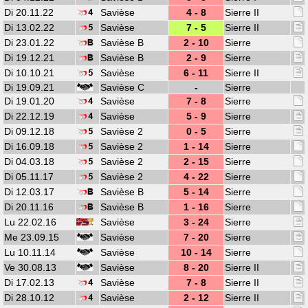
Di 20.11.22
Savièse
4 - 8
Sierre II
Di 13.02.22
Savièse
7 - 5
Sierre II
Di 23.01.22
Savièse B
2 - 10
Sierre
Di 19.12.21
Savièse B
2 - 9
Sierre
Di 10.10.21
Savièse
6 - 11
Sierre II
Di 19.09.21
Savièse C
-
Sierre
Di 19.01.20
Savièse
7 - 8
Sierre
Di 22.12.19
Savièse
5 - 9
Sierre
Di 09.12.18
Savièse 2
0 - 5
Sierre
Di 16.09.18
Savièse 2
1 - 14
Sierre
Di 04.03.18
Savièse 2
2 - 15
Sierre
Di 05.11.17
Savièse 2
4 - 22
Sierre
Di 12.03.17
Savièse B
5 - 14
Sierre
Di 20.11.16
Savièse B
1 - 16
Sierre
Lu 22.02.16
Savièse
3 - 24
Sierre
Me 23.09.15
Savièse
7 - 20
Sierre
Lu 10.11.14
Savièse
10 - 14
Sierre
Ve 30.08.13
Savièse
8 - 20
Sierre II
Di 17.02.13
Savièse
7 - 8
Sierre II
Di 28.10.12
Savièse
2 - 12
Sierre II