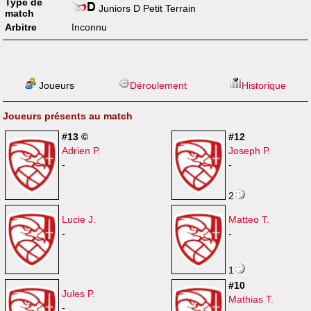
Type de
Juniors D Petit Terrain
match
Arbitre
Inconnu
Joueurs
Déroulement
Historique
Joueurs présents au match
#13 ©
#12
Adrien P.
Joseph P.
-
-
2
Lucie J.
Matteo T.
-
-
1
#10
Jules P.
Mathias T.
-