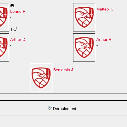
🥅
Matteo T.
Lorine R.
-
-
1
Arthur D.
Arthur R.
-
-
Benjamin J.
-
Déroulement