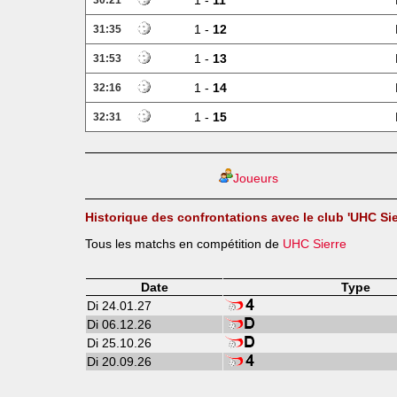
1 -
11
30:21
1 -
12
31:35
1 -
13
31:53
1 -
14
32:16
1 -
15
32:31
Joueurs
Historique des confrontations avec le club 'UHC Sie
Tous les matchs en compétition de
UHC Sierre
Date
Type
Di 24.01.27
Di 06.12.26
Di 25.10.26
Di 20.09.26