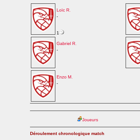
Loïc R.
-
1
Gabriel R.
-
Enzo M.
-
Joueurs
Déroulement chronologique match