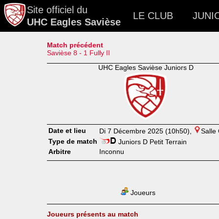
Site officiel du
LE CLUB
JUNI
UHC Eagles Savièse
Match précédent
Savièse 8 - 1 Fully II
UHC Eagles Savièse Juniors D
Date et lieu
Di 7 Décembre 2025 (10h50),
Salle
Type de match
Juniors D Petit Terrain
Arbitre
Inconnu
Joueurs
Joueurs présents au match