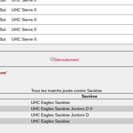
But
UHC Sierre II
But
UHC Sierre II
But
UHC Sierre II
But
UHC Sierre II
But
UHC Sierre II
Déroulement
rre'
Tous les matchs joués contre Savièse
Savièse
UHC Eagles Savièse
UHC Eagles Savièse Juniors D II
UHC Eagles Savièse Juniors D
UHC Eagles Savièse