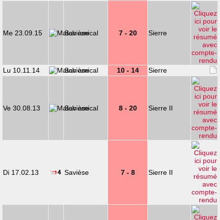
Me 23.09.15
Savièse
7 - 20
Sierre
Lu 10.11.14
Savièse
10 - 14
Sierre
Ve 30.08.13
Savièse
8 - 20
Sierre II
Di 17.02.13
Savièse
7 - 8
Sierre II