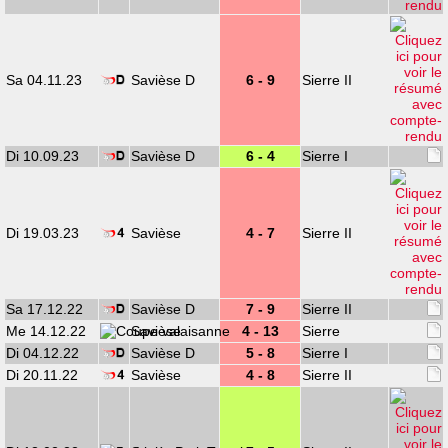
Sa 04.11.23
Savièse D
6 - 9
Sierre II
Di 10.09.23
Savièse D
6 - 4
Sierre I
Di 19.03.23
Savièse
4 - 7
Sierre II
Sa 17.12.22
Savièse D
7 - 9
Sierre II
Me 14.12.22
Savièse
4 - 13
Sierre
Di 04.12.22
Savièse D
5 - 8
Sierre I
Di 20.11.22
Savièse
4 - 8
Sierre II