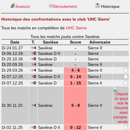
Joueurs
Déroulement
Historique
Historique des confrontations avec le club 'UHC Sierre'
Tous les matchs en compétition de
UHC Sierre
Tous les matchs joués contre Savièse
Date
T.
Savièse
Score
Adversaire
Di 24.01.27
Savièse
-
Sierre II
Di 06.12.26
Savièse D II
-
Sierre
Di 25.10.26
Savièse D
-
Sierre
Di 20.09.26
Savièse
-
Sierre II
Di 29.03.26
Savièse
4 - 6
Sierre II
Di 07.12.25
Savièse D II
0 - 14
Sierre I
Di 07.12.25
Savièse D
1 - 15
Sierre II
Di 30.11.25
Savièse
5 - 8
Sierre II
Di 02.11.25
Savièse D II
0 - 12
Sierre II