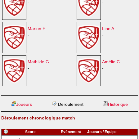
-
-
Marion F.
Line A.
-
-
Mathilde G.
Amélie C.
-
-
Joueurs
Déroulement
Historique
Déroulement chronologique match
Score
Evénement
Joueurs / Equipe