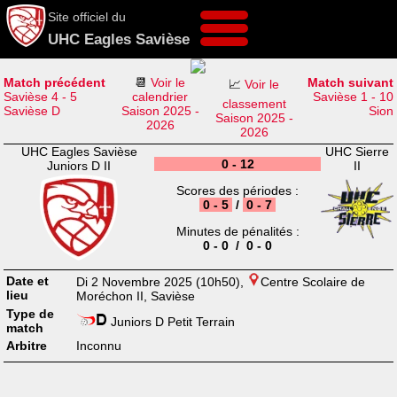
Site officiel du
UHC Eagles Savièse
Match précédent
📆
Voir le
Match suivant
📈
Voir le
Savièse 4 - 5
calendrier
Savièse 1 - 10
classement
Savièse D
Saison 2025 -
Sion
Saison 2025 -
2026
2026
UHC Eagles Savièse
UHC Sierre
0 - 12
Juniors D II
II
Scores des périodes :
0 - 5
/
0 - 7
Minutes de pénalités :
0 - 0 / 0 - 0
Date et
Di 2 Novembre 2025 (10h50),
Centre Scolaire de
lieu
Moréchon II, Savièse
Type de
Juniors D Petit Terrain
match
Arbitre
Inconnu