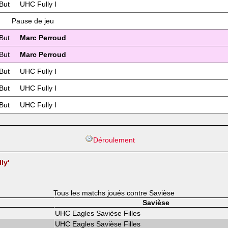
But
UHC Fully I
Pause de jeu
But
Marc Perroud
But
Marc Perroud
But
UHC Fully I
But
UHC Fully I
But
UHC Fully I
Déroulement
ly'
Tous les matchs joués contre Savièse
Savièse
UHC Eagles Savièse Filles
UHC Eagles Savièse Filles