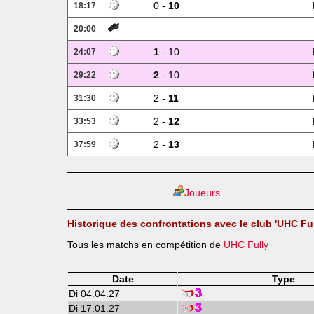
0 -
10
18:17
20:00
1
- 10
24:07
2
- 10
29:22
2 -
11
31:30
2 -
12
33:53
2 -
13
37:59
Joueurs
Historique des confrontations avec le club 'UHC Ful
Tous les matchs en compétition de
UHC Fully
Date
Type
Di 04.04.27
Di 17.01.27