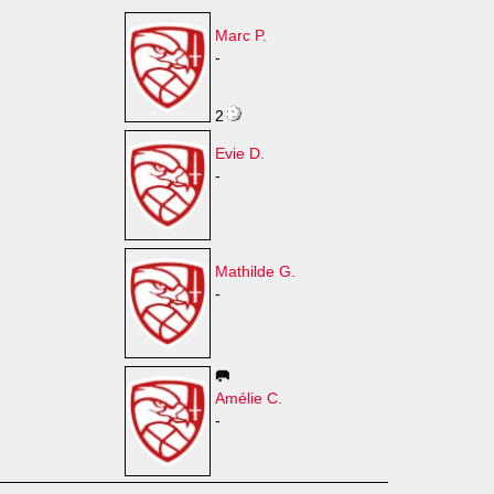
Marc P.
-
2
Evie D.
-
Mathilde G.
-
🥅
Amélie C.
-