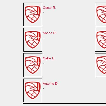
Oscar R.
-
Sasha R.
-
Callie E.
-
Antoine D.
-