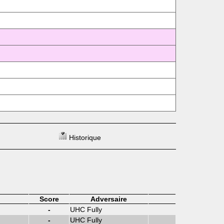
Historique
Score
Adversaire
-
UHC Fully
-
UHC Fully