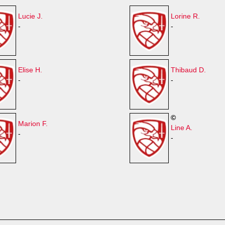
Lucie J.
Lorine R.
-
-
Elise H.
Thibaud D.
-
-
©
Marion F.
Line A.
-
-