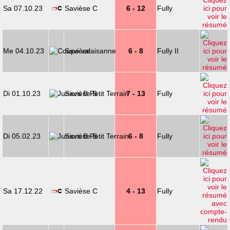
Sa 07.10.23
Savièse C
6 - 12
Fully
Me 04.10.23
Savièse
6 - 8
Fully II
Di 01.10.23
Savièse B
7 - 13
Fully
Di 05.02.23
Savièse B
6 - 8
Fully
Sa 17.12.22
Savièse C
4 - 13
Fully