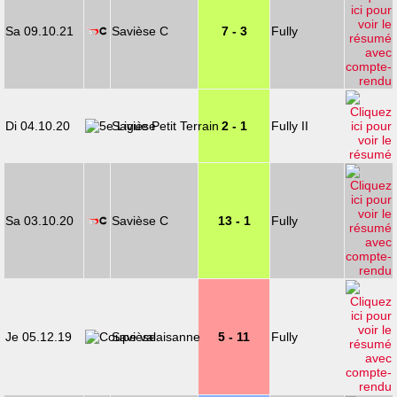
Sa 09.10.21
Savièse C
7 - 3
Fully
Di 04.10.20
Savièse
2 - 1
Fully II
Sa 03.10.20
Savièse C
13 - 1
Fully
Je 05.12.19
Savièse
5 - 11
Fully