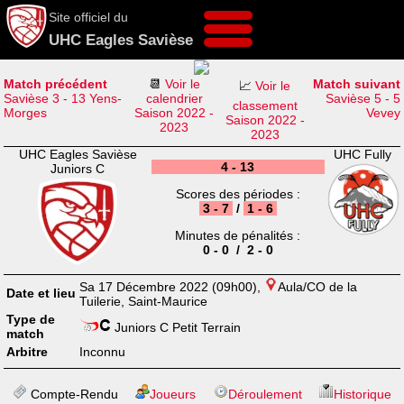
Site officiel du
UHC Eagles Savièse
Match précédent
📆
Voir le
Match suivant
📈
Voir le
Savièse 3 - 13 Yens-
calendrier
Savièse 5 - 5
classement
Morges
Saison 2022 -
Vevey
Saison 2022 -
2023
2023
UHC Eagles Savièse
UHC Fully
4 - 13
Juniors C
Scores des périodes :
3 - 7
/
1 - 6
Minutes de pénalités :
0 - 0 / 2 - 0
Sa 17 Décembre 2022 (09h00),
Aula/CO de la
Date et lieu
Tuilerie, Saint-Maurice
Type de
Juniors C Petit Terrain
match
Arbitre
Inconnu
Compte-Rendu
Joueurs
Déroulement
Historique