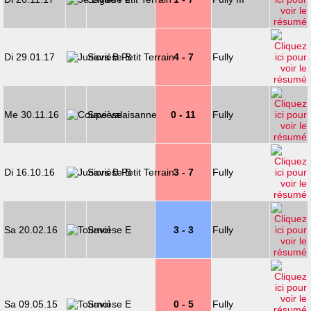
Di 29.01.17
Savièse B
4 - 7
Fully
Me 30.11.16
Savièse
0 - 11
Fully
Di 16.10.16
Savièse B
3 - 7
Fully
Sa 20.02.16
Savièse E
3 - 3
Fully
Sa 09.05.15
Savièse E
0 - 5
Fully