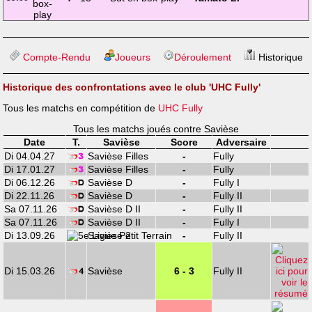
Compte-Rendu
Joueurs
Déroulement
Historique
Historique des confrontations avec le club 'UHC Fully'
Tous les matchs en compétition de
UHC Fully
Tous les matchs joués contre Savièse
Date
T.
Savièse
Score
Adversaire
Di 04.04.27
Savièse Filles
-
Fully
Di 17.01.27
Savièse Filles
-
Fully
Di 06.12.26
Savièse D
-
Fully I
Di 22.11.26
Savièse D
-
Fully II
Sa 07.11.26
Savièse D II
-
Fully II
Sa 07.11.26
Savièse D II
-
Fully I
Di 13.09.26
Savièse 2
-
Fully II
Di 15.03.26
Savièse
6 - 3
Fully II