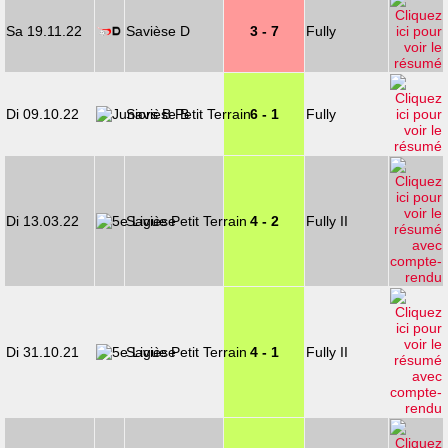
Sa 19.11.22
Savièse D
3 - 7
Fully
Di 09.10.22
Savièse B
6 - 1
Fully
Di 13.03.22
Savièse
4 - 2
Fully II
Di 31.10.21
Savièse
4 - 1
Fully II