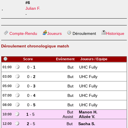
#6
Julian F.
-
Compte-Rendu
Joueurs
Déroulement
Historique
Déroulement chronologique match
Score
Evénement
Joueurs / Equipe
0 -
1
But
UHC Fully
01:00
0 -
2
But
UHC Fully
03:00
0 -
3
But
UHC Fully
05:00
0 -
4
But
UHC Fully
07:00
0 -
5
But
UHC Fully
08:00
But
Manon H.
1
- 5
10:00
Assist
Alizée V.
2
- 5
But
Sacha S.
12:00