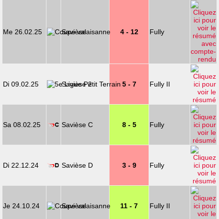
Me 26.02.25
Savièse
4 - 12
Fully
Di 09.02.25
Savièse 2
5 - 7
Fully II
Sa 08.02.25
Savièse C
8 - 5
Fully
Di 22.12.24
Savièse D
3 - 9
Fully
Je 24.10.24
Savièse
11 - 7
Fully II