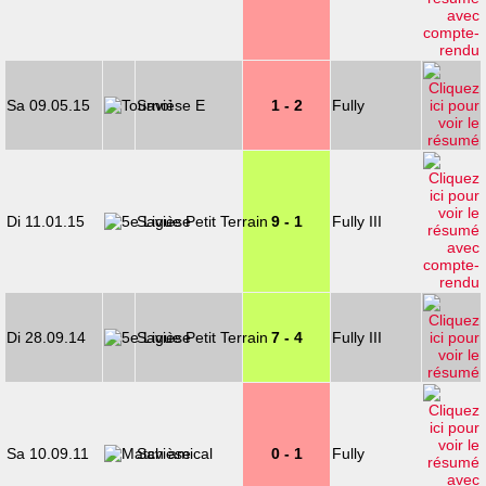
Sa 09.05.15
Savièse E
1 - 2
Fully
Di 11.01.15
Savièse
9 - 1
Fully III
Di 28.09.14
Savièse
7 - 4
Fully III
Sa 10.09.11
Savièse
0 - 1
Fully