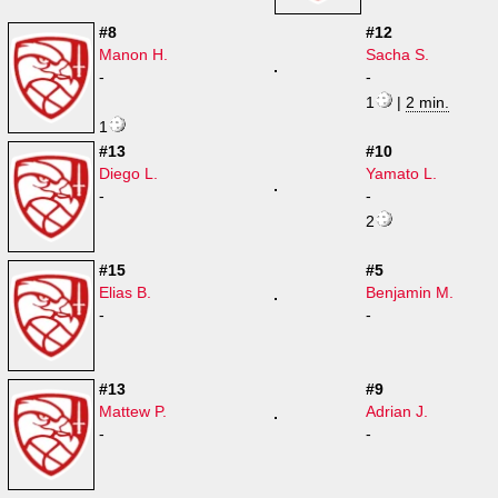
#8
#12
Manon H.
Sacha S.
-
-
1
|
2 min.
1
#13
#10
Diego L.
Yamato L.
-
-
2
#15
#5
Elias B.
Benjamin M.
-
-
#13
#9
Mattew P.
Adrian J.
-
-