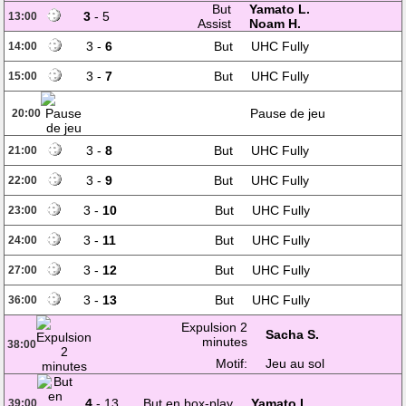
But
Yamato L.
3
- 5
13:00
Assist
Noam H.
3 -
6
But
UHC Fully
14:00
3 -
7
But
UHC Fully
15:00
Pause de jeu
20:00
3 -
8
But
UHC Fully
21:00
3 -
9
But
UHC Fully
22:00
3 -
10
But
UHC Fully
23:00
3 -
11
But
UHC Fully
24:00
3 -
12
But
UHC Fully
27:00
3 -
13
But
UHC Fully
36:00
Expulsion 2
Sacha S.
minutes
38:00
Motif:
Jeu au sol
4
- 13
But en box-play
Yamato L.
39:00