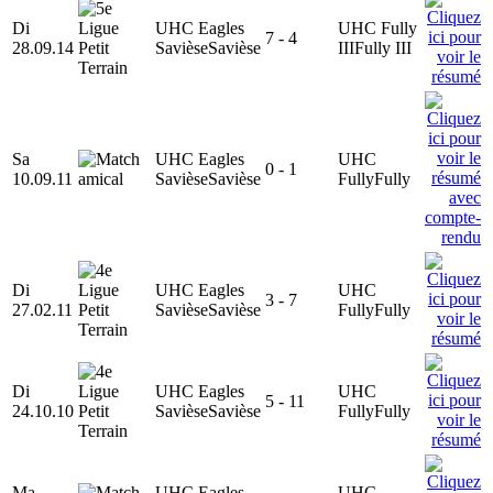
Di
UHC Eagles
UHC Fully
7 - 4
28.09.14
Savièse
Savièse
III
Fully III
Sa
UHC Eagles
UHC
0 - 1
10.09.11
Savièse
Savièse
Fully
Fully
Di
UHC Eagles
UHC
3 - 7
27.02.11
Savièse
Savièse
Fully
Fully
Di
UHC Eagles
UHC
5 - 11
24.10.10
Savièse
Savièse
Fully
Fully
Ma
UHC Eagles
UHC