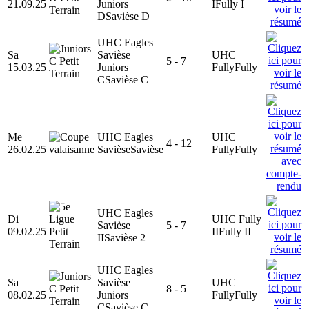
21.09.25
Juniors
I
Fully I
D
Savièse D
UHC Eagles
Sa
Savièse
UHC
5 - 7
15.03.25
Juniors
Fully
Fully
C
Savièse C
Me
UHC Eagles
UHC
4 - 12
26.02.25
Savièse
Savièse
Fully
Fully
UHC Eagles
Di
UHC Fully
Savièse
5 - 7
09.02.25
II
Fully II
II
Savièse 2
UHC Eagles
Sa
Savièse
UHC
8 - 5
08.02.25
Juniors
Fully
Fully
C
Savièse C