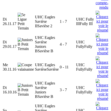
UHC Eagles
Di
UHC Fully
Savièse
1 - 7
26.11.17
III
Fully III
II
Savièse 2
UHC Eagles
Di
Savièse
UHC
4 - 7
29.01.17
Juniors
Fully
Fully
B
Savièse B
Me
UHC Eagles
UHC
0 - 11
30.11.16
Savièse
Savièse
Fully
Fully
UHC Eagles
Di
Savièse
UHC
3 - 7
16.10.16
Juniors
Fully
Fully
B
Savièse B
UHC Eagles
Sa
Savièse
UHC