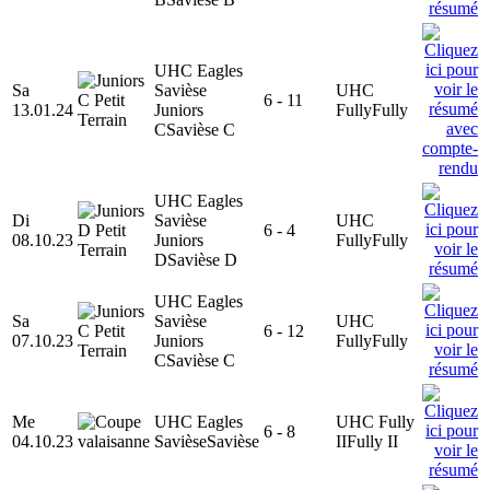
UHC Eagles
Sa
Savièse
UHC
6 - 11
13.01.24
Juniors
Fully
Fully
C
Savièse C
UHC Eagles
Di
Savièse
UHC
6 - 4
08.10.23
Juniors
Fully
Fully
D
Savièse D
UHC Eagles
Sa
Savièse
UHC
6 - 12
07.10.23
Juniors
Fully
Fully
C
Savièse C
Me
UHC Eagles
UHC Fully
6 - 8
04.10.23
Savièse
Savièse
II
Fully II