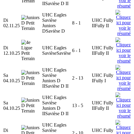
II
Savièse D II
UHC Eagles
Di
Savièse
UHC Fully
8 - 1
02.11.25
Juniors
II
Fully II
D
Savièse D
Di
UHC Eagles
UHC Fully
6 - 1
12.10.25
Savièse
Savièse
II
Fully II
UHC Eagles
Sa
Savièse
UHC Fully
2 - 13
04.10.25
Juniors D
I
Fully I
II
Savièse D II
UHC Eagles
Sa
Savièse
UHC Fully
13 - 5
04.10.25
Juniors D
II
Fully II
II
Savièse D II
UHC Eagles
Di
Savièse
UHC Fully
2 - 10