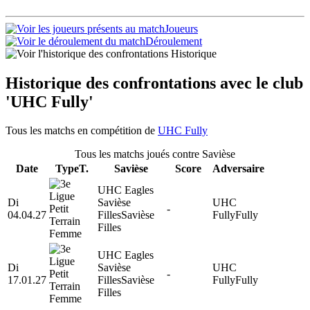
Joueurs
Déroulement
Historique
Historique des confrontations avec le club
'UHC Fully'
Tous les matchs en compétition de
UHC Fully
Tous les matchs joués contre Savièse
Date
Type
T.
Savièse
Score
Adversaire
UHC Eagles
Di
Savièse
UHC
-
04.04.27
Filles
Savièse
Fully
Fully
Filles
UHC Eagles
Di
Savièse
UHC
-
17.01.27
Filles
Savièse
Fully
Fully
Filles