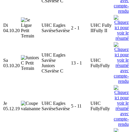
C
Savièse C
Di
UHC Eagles
UHC Fully
2 - 1
04.10.20
Savièse
Savièse
II
Fully II
UHC Eagles
Sa
Savièse
UHC
13 - 1
03.10.20
Juniors
Fully
Fully
C
Savièse C
Je
UHC Eagles
UHC
5 - 11
05.12.19
Savièse
Savièse
Fully
Fully