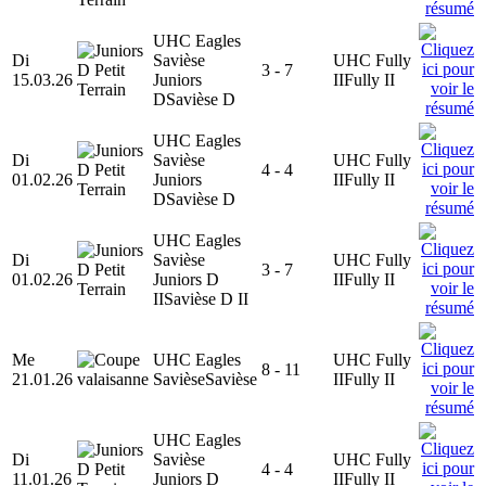
UHC Eagles
Di
Savièse
UHC Fully
3 - 7
15.03.26
Juniors
II
Fully II
D
Savièse D
UHC Eagles
Di
Savièse
UHC Fully
4 - 4
01.02.26
Juniors
II
Fully II
D
Savièse D
UHC Eagles
Di
Savièse
UHC Fully
3 - 7
01.02.26
Juniors D
II
Fully II
II
Savièse D II
Me
UHC Eagles
UHC Fully
8 - 11
21.01.26
Savièse
Savièse
II
Fully II
UHC Eagles
Di
Savièse
UHC Fully
4 - 4
11.01.26
Juniors D
II
Fully II