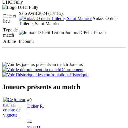
UHC Fully
Sa 6 Avril 2024 (17h15),
Date et
Aula/CO de la
lieu
Tuilerie, Saint-Maurice
Type de
Juniors D Petit Terrain
match
Arbitre
Inconnu
Joueurs
Déroulement
Historique
Joueurs présents au match
#9
Didier R.
-
#4
Naël H.