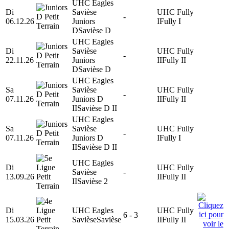
UHC Eagles
Di
Savièse
UHC Fully
-
06.12.26
Juniors
I
Fully I
D
Savièse D
UHC Eagles
Di
Savièse
UHC Fully
-
22.11.26
Juniors
II
Fully II
D
Savièse D
UHC Eagles
Sa
Savièse
UHC Fully
-
07.11.26
Juniors D
II
Fully II
II
Savièse D II
UHC Eagles
Sa
Savièse
UHC Fully
-
07.11.26
Juniors D
I
Fully I
II
Savièse D II
UHC Eagles
Di
UHC Fully
Savièse
-
13.09.26
II
Fully II
II
Savièse 2
Di
UHC Eagles
UHC Fully
6 - 3
15.03.26
Savièse
Savièse
II
Fully II