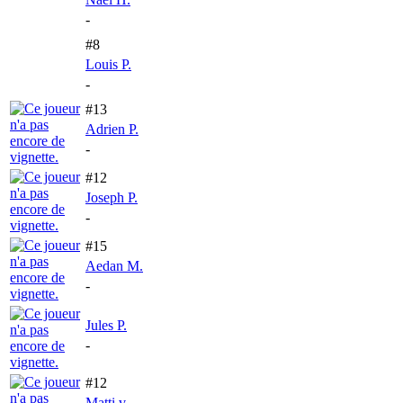
-
#8
Louis P.
-
#13
Adrien P.
-
#12
Joseph P.
-
#15
Aedan M.
-
Jules P.
-
#12
Matti v.