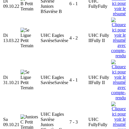
Di
Savièse
UHC
6 - 1
09.10.22
Juniors
Fully
Fully
B
Savièse B
Di
UHC Eagles
UHC Fully
4 - 2
13.03.22
Savièse
Savièse
II
Fully II
Di
UHC Eagles
UHC Fully
4 - 1
31.10.21
Savièse
Savièse
II
Fully II
UHC Eagles
Sa
Savièse
UHC
7 - 3
09.10.21
Juniors
Fully
Fully