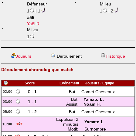
Défenseur
Milieu
1
| 1
1
| 2
#55
Yaël R.
Milieu
1
Joueurs
Déroulement
Historique
Déroulement chronologique match
Score
Evénement
Joueurs / Equipe
0 -
1
But
Comet Cheseaux
02:00
But
Yamato L.
1
- 1
03:00
Assist
Noam H.
1 -
2
But
Comet Cheseaux
05:00
Expulsion 2
Yamato L.
minutes
10:00
Motif:
Surnombre