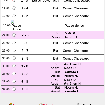
1 -
3
But en power-play
Comet Cheseaux
11:00
1 -
4
But
Comet Cheseaux
14:00
1 -
5
But
Comet Cheseaux
19:00
Pause de jeu
20:00
But
Yaël R.
2
- 5
24:00
Assist
Noah D.
2 -
6
But
Comet Cheseaux
28:00
2 -
7
But
Comet Cheseaux
29:00
2 -
8
But
Comet Cheseaux
35:00
But
Aurélien H.
3
- 8
36:00
Assist
Noah D.
But
Yamato L.
4
- 8
37:00
Assist
Noam H.
But
Noah D.
5
- 8
38:00
Assist
Aurélien H.
But
Noam H.
6
- 8
39:00
Assist
Yamato L.