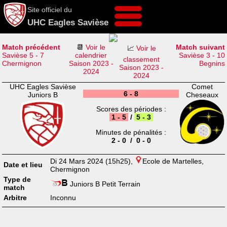
Site officiel du
UHC Eagles Savièse
Match précédent
📆
Voir le
Match suivant
📈
Voir le
Savièse 5 - 7
calendrier
Savièse 3 - 10
classement
Chermignon
Saison 2023 -
Begnins
Saison 2023 -
2024
2024
UHC Eagles Savièse
Comet
6 - 8
Juniors B
Cheseaux
Scores des périodes :
1 - 5
/
5 - 3
Minutes de pénalités :
2 - 0 / 0 - 0
Di 24 Mars 2024 (15h25),
Ecole de Martelles,
Date et lieu
Chermignon
Type de
Juniors B Petit Terrain
match
Arbitre
Inconnu