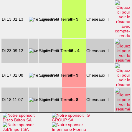
Di 13.01.13
Savièse
6 - 5
Cheseaux II
Di 23.09.12
Savièse
13 - 4
Cheseaux II
Di 17.02.08
Savièse
4 - 9
Cheseaux II
Di 18.11.07
Savièse
4 - 8
Cheseaux II