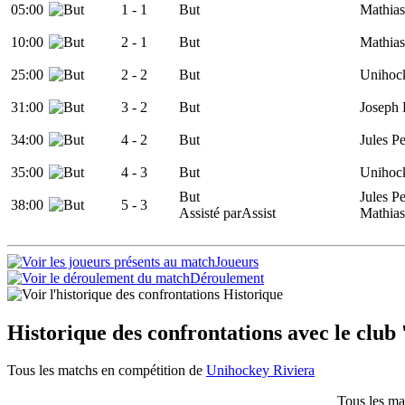
05:00
1
- 1
But
Mathias
10:00
2
- 1
But
Mathias
25:00
2 -
2
But
Unihock
31:00
3
- 2
But
Joseph 
34:00
4
- 2
But
Jules Pe
35:00
4 -
3
But
Unihock
But
Jules Pe
38:00
5
- 3
Assisté par
Assist
Mathias
Joueurs
Déroulement
Historique
Historique des confrontations avec le club
Tous les matchs en compétition de
Unihockey Riviera
Tous les ma