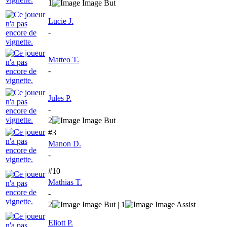
1
Lucie J.
-
Matteo T.
-
Jules P.
-
2
#3
Manon D.
-
#10
Mathias T.
-
2
| 1
Eliott P.