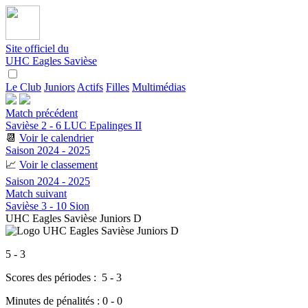
Site officiel du
UHC Eagles Savièse
Le Club
Juniors
Actifs
Filles
Multimédias
Match précédent
Savièse 2 - 6 LUC Epalinges II
📆
Voir le calendrier
Saison 2024 - 2025
📈
Voir le classement
Saison 2024 - 2025
Match suivant
Savièse 3 - 10 Sion
UHC Eagles Savièse Juniors D
5 - 3
Scores des périodes :
5 - 3
Minutes de pénalités :
0 - 0