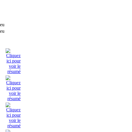
leu
leu