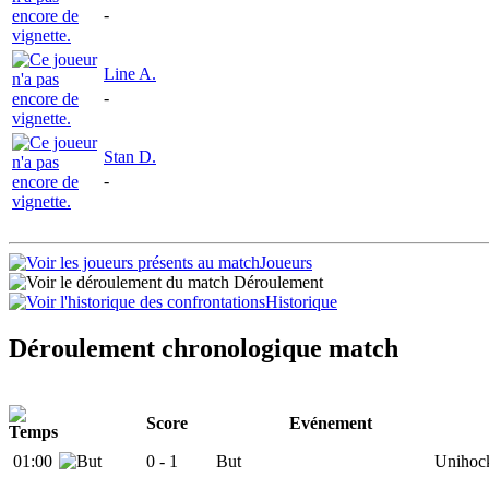
-
Line A.
-
Stan D.
-
Joueurs
Déroulement
Historique
Déroulement chronologique match
Score
Evénement
01:00
0 -
1
But
Unihock