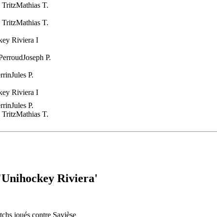
 Tritz
Mathias T.
 Tritz
Mathias T.
ey Riviera I
Perroud
Joseph P.
rrin
Jules P.
ey Riviera I
rrin
Jules P.
 Tritz
Mathias T.
 'Unihockey Riviera'
tchs joués contre Savièse