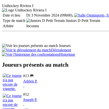
Unihockey Riviera I
Date et lieu
Di 3 Novembre 2024 (09h00),
Type de match
Juniors D Petit Terrain
Arbitre
Inconnu
Joueurs
Déroulement
Historique
Joueurs présents au match
#13 🥅
Adrien P.
-
#12
Joseph P.
-