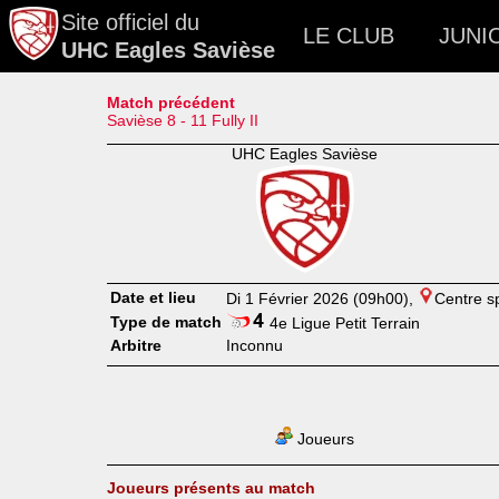
Site officiel du
LE CLUB
JUNI
UHC Eagles Savièse
Match précédent
Savièse 8 - 11 Fully II
UHC Eagles Savièse
Date et lieu
Di 1 Février 2026 (09h00),
Centre sp
Type de match
4e Ligue Petit Terrain
Arbitre
Inconnu
Joueurs
Joueurs présents au match