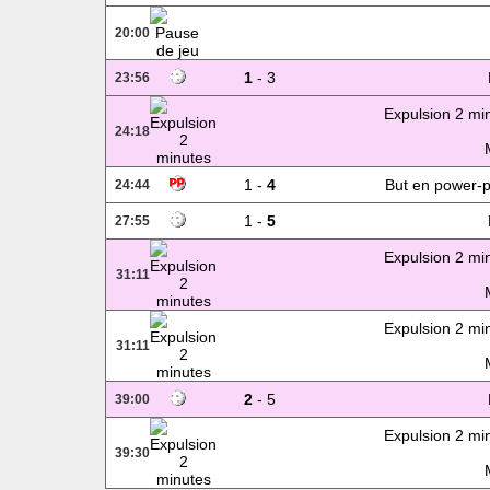
20:00
1
- 3
23:56
Expulsion 2 mi
24:18
1 -
4
But en power-p
24:44
1 -
5
27:55
Expulsion 2 mi
31:11
Expulsion 2 mi
31:11
2
- 5
39:00
Expulsion 2 mi
39:30