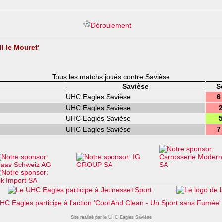
Déroulement
l le Mouret'
Tous les matchs joués contre Savièse
Savièse
S
UHC Eagles Savièse
6
UHC Eagles Savièse
2
UHC Eagles Savièse
5
UHC Eagles Savièse
7
Site réalisé par le UHC Eagles Savièse