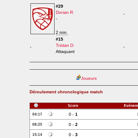
#29
Dorian R.
-
2 min.
#15
Tristan D.
Attaquant
Joueurs
Déroulement chronologique match
Score
Evénem
0 -
1
04:17
0 -
2
08:25
0 -
3
15:14