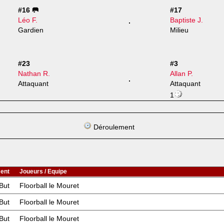
#16 🥅
#17
Léo F.
Baptiste J.
Gardien
Milieu
#23
#3
Nathan R.
Allan P.
Attaquant
Attaquant
1
Déroulement
ent
Joueurs / Equipe
But
Floorball le Mouret
But
Floorball le Mouret
But
Floorball le Mouret