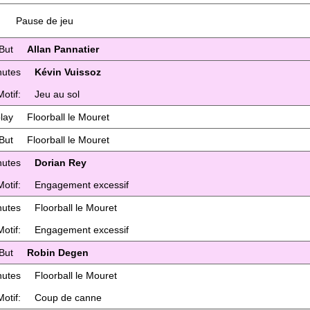
Pause de jeu
But
Allan Pannatier
nutes
Kévin Vuissoz
Motif:
Jeu au sol
lay
Floorball le Mouret
But
Floorball le Mouret
nutes
Dorian Rey
Motif:
Engagement excessif
nutes
Floorball le Mouret
Motif:
Engagement excessif
But
Robin Degen
nutes
Floorball le Mouret
Motif:
Coup de canne