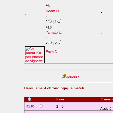
#8
Noam H.
-
2
| 1
#10
Yamato L.
-
2
| 2
Enzo D.
-
Joueurs
Déroulement chronologique match
Score
Evénem
1
- 0
01:00
Assisté 