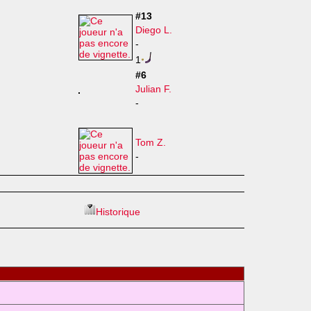
#13
Diego L.
-
1
#6
Julian F.
-
Tom Z.
-
Historique