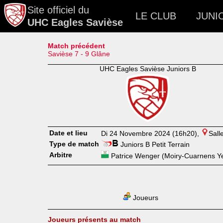
Site officiel du
LE CLUB
JUNI
UHC Eagles Savièse
Match précédent
Savièse 7 - 9 Glâne
UHC Eagles Savièse Juniors B
Date et lieu
Di 24 Novembre 2024 (16h20),
Sall
Type de match
Juniors B Petit Terrain
Arbitre
Patrice Wenger (Moiry-Cuarnens Ye
Joueurs
Joueurs présents au match