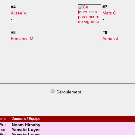
#4
#7
Alizée V.
Mats G.
-
-
#5
#9
Benjamin M.
Adrian J.
-
-
Déroulement
ent
Joueurs / Equipe
But
Noam Hirschy
par
Yamato Luyet
But
Yamato Luyet