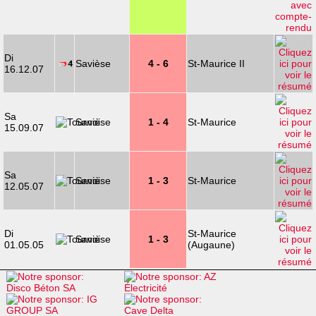
Di
Savièse
4 - 6
St-Maurice II
16.12.07
Sa
Savièse
1 - 4
St-Maurice
15.09.07
Sa
Savièse
1 - 3
St-Maurice
12.05.07
Di
St-Maurice
Savièse
1 - 3
01.05.05
(Augaune)