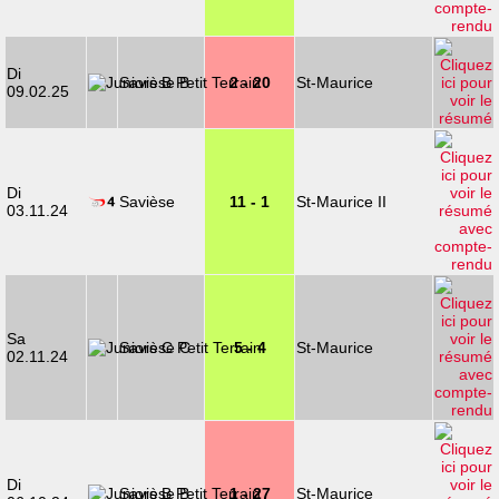
Di
Savièse B
2 - 20
St-Maurice
09.02.25
Di
Savièse
11 - 1
St-Maurice II
03.11.24
Sa
Savièse C
5 - 4
St-Maurice
02.11.24
Di
Savièse B
1 - 27
St-Maurice