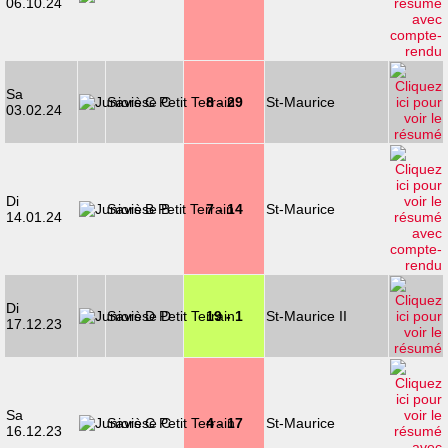
06.10.24
Sa
Savièse C
8 - 29
St-Maurice
03.02.24
Di
Savièse B
7 - 14
St-Maurice
14.01.24
Di
Savièse D
19 - 1
St-Maurice II
17.12.23
Sa
Savièse C
4 - 17
St-Maurice
16.12.23