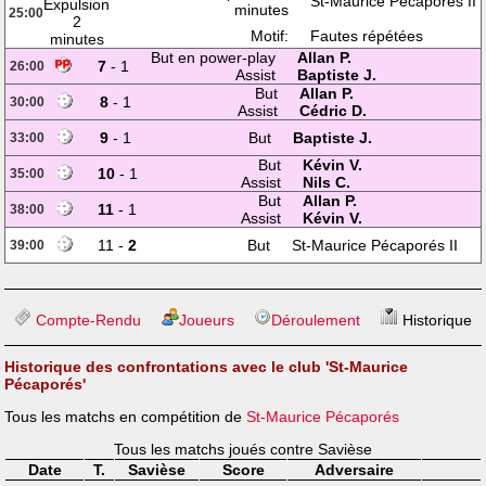
St-Maurice Pécaporés II
minutes
25:00
Motif:
Fautes répétées
But en power-play
Allan P.
7
- 1
26:00
Assist
Baptiste J.
But
Allan P.
8
- 1
30:00
Assist
Cédric D.
9
- 1
But
Baptiste J.
33:00
But
Kévin V.
10
- 1
35:00
Assist
Nils C.
But
Allan P.
11
- 1
38:00
Assist
Kévin V.
11 -
2
But
St-Maurice Pécaporés II
39:00
Compte-Rendu
Joueurs
Déroulement
Historique
Historique des confrontations avec le club 'St-Maurice
Pécaporés'
Tous les matchs en compétition de
St-Maurice Pécaporés
Tous les matchs joués contre Savièse
Date
T.
Savièse
Score
Adversaire