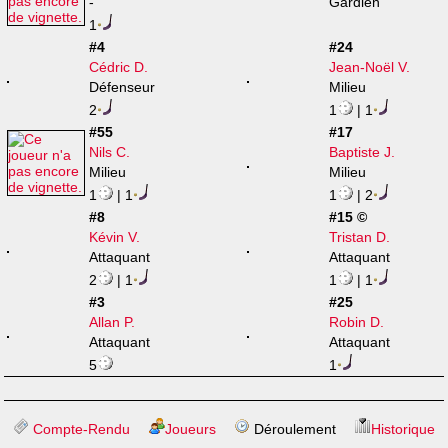
-
Gardien
1
#4
#24
Cédric D.
Jean-Noël V.
Défenseur
Milieu
2
1
| 1
#55
#17
Nils C.
Baptiste J.
Milieu
Milieu
1
| 1
1
| 2
#8
#15 ©
Kévin V.
Tristan D.
Attaquant
Attaquant
2
| 1
1
| 1
#3
#25
Allan P.
Robin D.
Attaquant
Attaquant
5
1
Compte-Rendu
Joueurs
Déroulement
Historique