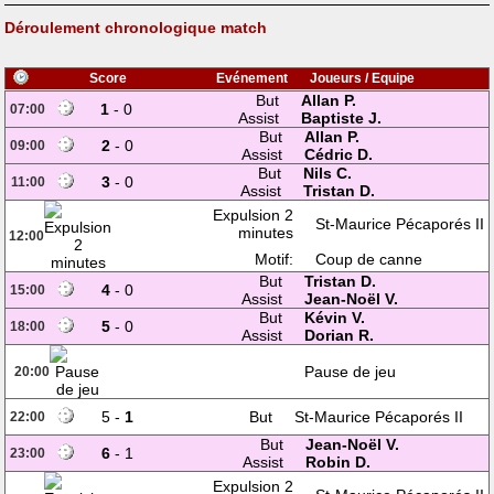
Déroulement chronologique match
Score
Evénement
Joueurs / Equipe
But
Allan P.
1
- 0
07:00
Assist
Baptiste J.
But
Allan P.
2
- 0
09:00
Assist
Cédric D.
But
Nils C.
3
- 0
11:00
Assist
Tristan D.
Expulsion 2
St-Maurice Pécaporés II
minutes
12:00
Motif:
Coup de canne
But
Tristan D.
4
- 0
15:00
Assist
Jean-Noël V.
But
Kévin V.
5
- 0
18:00
Assist
Dorian R.
Pause de jeu
20:00
5 -
1
But
St-Maurice Pécaporés II
22:00
But
Jean-Noël V.
6
- 1
23:00
Assist
Robin D.
Expulsion 2