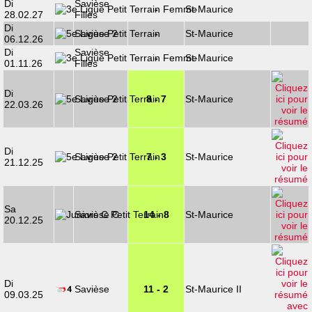
Di
Savièse
-
St-Maurice
28.02.27
Filles
Di
Savièse 2
-
St-Maurice
06.12.26
Di
Savièse
-
St-Maurice
01.11.26
Filles
Di
Savièse 2
8 - 7
St-Maurice
22.03.26
Di
Savièse 2
7 - 3
St-Maurice
21.12.25
Sa
Savièse C
14 - 8
St-Maurice
20.12.25
Di
Savièse
11 - 2
St-Maurice II
09.03.25