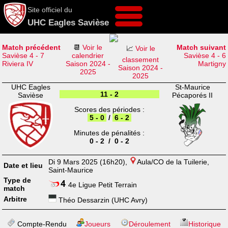
Site officiel du
UHC Eagles Savièse
Match précédent
📆
Voir le
Match suivant
📈
Voir le
Savièse 4 - 7
calendrier
Savièse 4 - 6
classement
Riviera IV
Saison 2024 -
Martigny
Saison 2024 -
2025
2025
UHC Eagles
St-Maurice
11 - 2
Savièse
Pécaporés II
Scores des périodes :
5 - 0
/
6 - 2
Minutes de pénalités :
0 - 2 / 0 - 2
Di 9 Mars 2025 (16h20),
Aula/CO de la Tuilerie,
Date et lieu
Saint-Maurice
Type de
4e Ligue Petit Terrain
match
Arbitre
Théo Dessarzin (UHC Avry)
Compte-Rendu
Joueurs
Déroulement
Historique