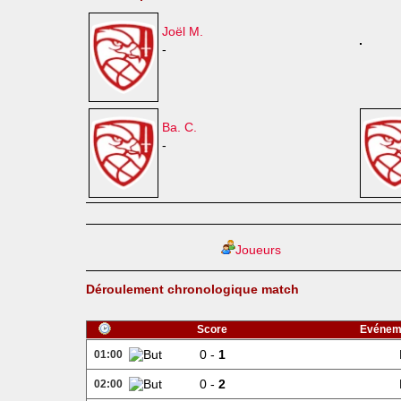
Joël M.
-
Ba. C.
-
Joueurs
Déroulement chronologique match
Score
Evénem
0 -
1
01:00
0 -
2
02:00