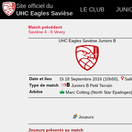
Site officiel du
LE CLUB
JUNI
UHC Eagles Savièse
Match précédent
Savièse 4 - 6 Vevey
UHC Eagles Savièse Juniors B
Date et lieu
Di 18 Septembre 2016 (10h50),
Sal
Type de match
Juniors B Petit Terrain
Arbitre
Marc Cotting (North Star Epalinges
Joueurs
Joueurs présents au match